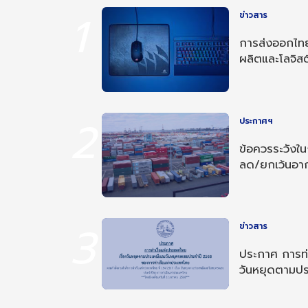
1
ข่าวสาร
การส่งออกไทย
ผลิตและโลจิสต
2
ประกาศฯ
ข้อควรระวังใ
ลด/ยกเว้นอ
อาเซียน-อินเด
3
ข่าวสาร
ประกาศ การท่า
วันหยุดตามป
ประจำปี 256