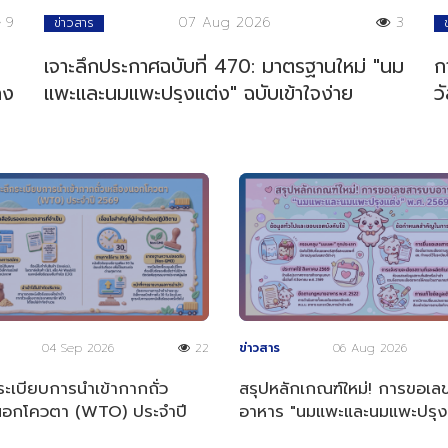
9
07 Aug 2026
3
ข่าวสาร
เจาะลึกประกาศฉบับที่ 470: มาตรฐานใหม่ "นม
ก
ลง
แพะและนมแพะปรุงแต่ง" ฉบับเข้าใจง่าย
ว
04 Sep 2026
22
ข่าวสาร
06 Aug 2026
ระเบียบการนำเข้ากากถั่ว
สรุปหลักเกณฑ์ใหม่! การขอเ
นอกโควตา (WTO) ประจำปี
อาหาร "นมแพะและนมแพะปรุง
พ.ศ. 2569