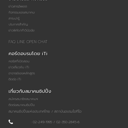
ข่าวสารอัพเดต
กิจกรรมของสมาคม
สาระน่ารู้
ประกาศสำคัญ
ข่าวพิกัด/คำวินิจฉัย
FAQ LINE OPEN CHAT
คอร์ดอบรมโดย iTi
คอร์สที่เปิดสอน
ข่าวเกี่ยวกับ iTi
อาจารย์ของหลักสูตร
ติดต่อ iTi
เกี่ยวกับสมาคมชิปปิ้ง
สมัครสมาชิกสมาคมฯ
ติดต่อสมาคมชิปปิ้ง
สมาคมชิปปิ้งแห่งประเทศไทย / สถาบันอบรมไอทีไอ
: 02-249-1995 / 02-350-2845-6