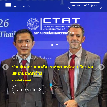
สมัครสมาชิก/เข้าสู่ระบบ
เกี่ยวกับสมาชิก
เมนู
CTAT เข้าร่วมงานสัมมนา
ร่วมกับสถานเอกอัครราชทูตสหรัฐอเมริกาและ
สหราชอาณาจักร
ประจำประเทศไทย
อ่านเพิ่มเติม