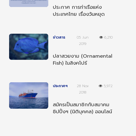
ประกาศ การท่าเรือแห่ง
ประเทศไทย เรื่องวันหยุด
ตามประเพณีและวันหยุด
ชดเชยประจำปี 2568
ข่าวสาร
05 Jun
6,210
2019
ปลาสวยงาม (Ornamental
Fish) ในสิงคโปร์
ประกาศฯ
28 Nov
5,972
2018
สมัครเป็นสมาชิกกับสมาคม
ชิปปิ้งฯ (นิติบุคคล) ออนไลน์
ได้แล้ววันนี้