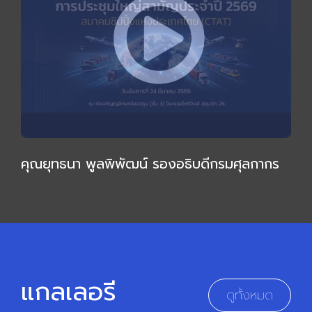
คุณยุทธนา พูลพิพัฒน์ รองอธิบดีกรมศุลกากร
ให้เกียรติบรรยายเชิงลึก กล่าวเปิดการประชุมใหญ่
สามัญ 2569
แกลเลอรี
ดูทั้งหมด