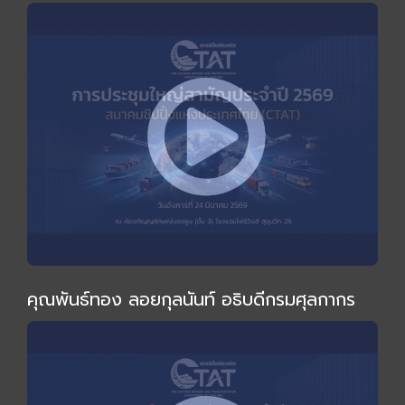
ไม่เหมือนเดิม" โดย อ.ทวีสุข ธรรมศักดิ์
คุณพันธ์ทอง ลอยกุลนันท์ อธิบดีกรมศุลกากร
ร่วมงานและกล่าวปาฐกถาพิเศษในการประชุมใหญ่
สามัญประจำปี 2569