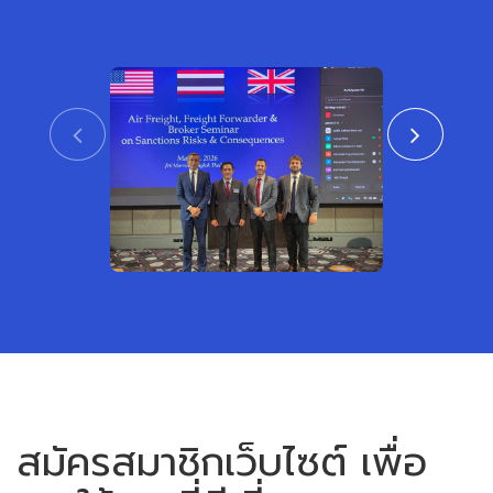
CTAT เข้าร่วมงานสัมมนา ร่วมกับสถาน
สมาคมชิปปิ้งแ
เอกอัครราชทูตสหรัฐอเมริกาและสหราช
เข้าร่วมพิธีเปิ
อาณาจักร ประจำประเทศไทย
หรือเขตการค้าเ
View
สมัครสมาชิกเว็บไซต์ เพื่อ