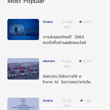
Most Popular
ข่าวสาร
22 May
10,473
2020
การส่งออกไทยปี 2563
หดตัวทั้งด้านผลิตและโลจิ
สติกส์
ประกาศฯ
19 May
10,372
2020
ข้อควรระวังในการใช้ e
Form AI ในการลด/ยกเว้น
อากรตามความตกลงฯ
อาเซียน-อินเดีย
ข่าวสาร
01 Oct
7,390
2024