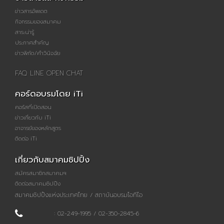
ข่าวสารอัพเดต
กิจกรรมของสมาคม
สาระน่ารู้
ประกาศสำคัญ
ข่าวพิกัด/คำวินิจฉัย
FAQ LINE OPEN CHAT
คอร์ดอบรมโดย iTi
คอร์สที่เปิดสอน
ข่าวเกี่ยวกับ iTi
อาจารย์ของหลักสูตร
ติดต่อ iTi
เกี่ยวกับสมาคมชิปปิ้ง
สมัครสมาชิกสมาคมฯ
ติดต่อสมาคมชิปปิ้ง
สมาคมชิปปิ้งแห่งประเทศไทย / สถาบันอบรมไอทีไอ
: 02-249-1995 / 02-350-2845-6