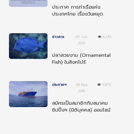
ประกาศ การท่าเรือแห่ง
ประเทศไทย เรื่องวันหยุด
ตามประเพณีและวันหยุด
ชดเชยประจำปี 2568
ข่าวสาร
05 Jun
6,210
2019
ปลาสวยงาม (Ornamental
Fish) ในสิงคโปร์
ประกาศฯ
28 Nov
5,972
2018
สมัครเป็นสมาชิกกับสมาคม
ชิปปิ้งฯ (นิติบุคคล) ออนไลน์
ได้แล้ววันนี้