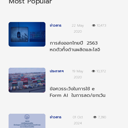
Most Popular
ข่าวสาร
22 May
10,473
2020
การส่งออกไทยปี 2563
หดตัวทั้งด้านผลิตและโลจิ
สติกส์
ประกาศฯ
19 May
10,372
2020
ข้อควรระวังในการใช้ e
Form AI ในการลด/ยกเว้น
อากรตามความตกลงฯ
อาเซียน-อินเดีย
ข่าวสาร
01 Oct
7,390
2024