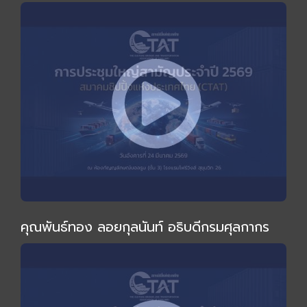
ไม่เหมือนเดิม" โดย อ.ทวีสุข ธรรมศักดิ์
คุณพันธ์ทอง ลอยกุลนันท์ อธิบดีกรมศุลกากร
ร่วมงานและกล่าวปาฐกถาพิเศษในการประชุมใหญ่
สามัญประจำปี 2569