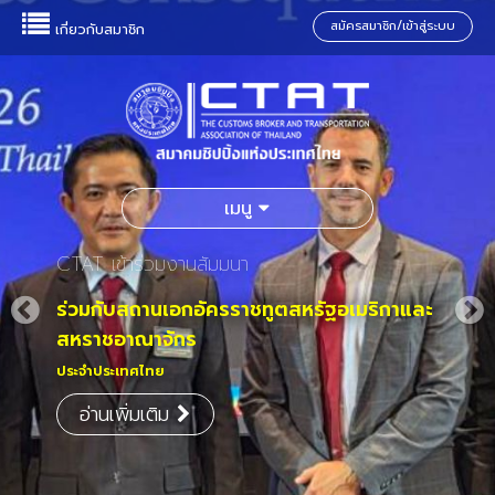
สมัครสมาชิก/เข้าสู่ระบบ
เกี่ยวกับสมาชิก
เมนู
CTAT เข้าร่วมงานสัมมนา
ร่วมกับสถานเอกอัครราชทูตสหรัฐอเมริกาและ
สหราชอาณาจักร
ประจำประเทศไทย
อ่านเพิ่มเติม