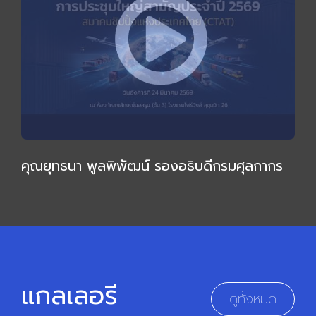
คุณยุทธนา พูลพิพัฒน์ รองอธิบดีกรมศุลกากร
ให้เกียรติบรรยายเชิงลึก กล่าวเปิดการประชุมใหญ่
สามัญ 2569
แกลเลอรี
ดูทั้งหมด