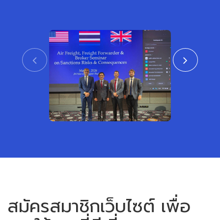
CTAT เข้าร่วมงานสัมมนา ร่วมกับสถาน
สมาคมชิปปิ้งแ
เอกอัครราชทูตสหรัฐอเมริกาและสหราช
เข้าร่วมพิธีเปิ
อาณาจักร ประจำประเทศไทย
หรือเขตการค้าเ
View
สมัครสมาชิกเว็บไซต์ เพื่อ