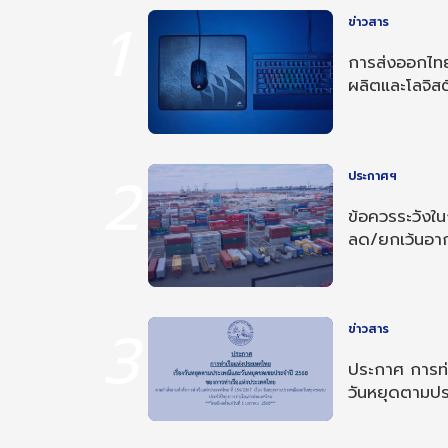
1
ข่าวสาร
การส่งออกไทย
ผลิตและโลจิสต
2
ประกาศฯ
ข้อควรระวังใ
ลด/ยกเว้นอ
อาเซียน-อินเด
3
ข่าวสาร
ประกาศ การท่า
วันหยุดตามป
ประจำปี 256