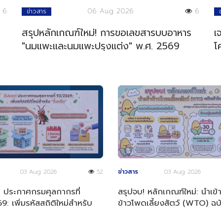
6
06 Aug 2026
6
ข่าวสาร
สรุปหลักเกณฑ์ใหม่! การขอเลขสารบบอาหาร
เ
"นมแพะและนมแพะปรุงแต่ง" พ.ศ. 2569
โ
03 Aug 2026
52
ข่าวสาร
03 Aug 2026
! ประกาศกรมศุลกากรที่
สรุปจบ! หลักเกณฑ์ใหม่: นำเข้
: เพิ่มรหัสสถิติใหม่สำหรับ
ข้าวโพดเลี้ยงสัตว์ (WTO) ฉบั
ด"
ง่าย