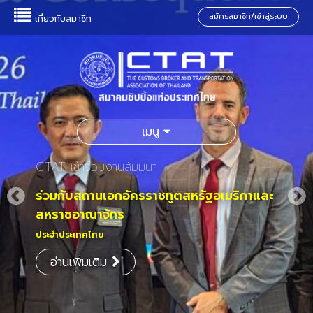
สมัครสมาชิก/เข้าสู่ระบบ
เกี่ยวกับสมาชิก
เมนู
CTAT เข้าร่วมงานสัมมนา
ร่วมกับสถานเอกอัครราชทูตสหรัฐอเมริกาและ
สหราชอาณาจักร
ประจำประเทศไทย
อ่านเพิ่มเติม