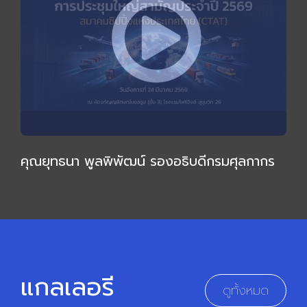
คุณยุทธนา พูลพิพัฒน์ รองอธิบดีกรมศุลกากร
ให้เกียรติบรรยายเชิงลึก กล่าวเปิดการประชุมใหญ่
สามัญ 2569
แกลเลอรี
ดูทั้งหมด