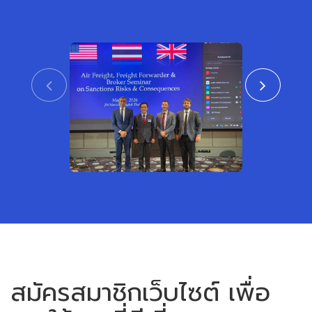
CTAT เข้าร่วมงานสัมมนา ร่วมกับสถาน
สมาคมชิปปิ้งแ
เอกอัครราชทูตสหรัฐอเมริกาและสหราช
เข้าร่วมพิธีเปิ
อาณาจักร ประจำประเทศไทย
หรือเขตการค้าเ
View
สมัครสมาชิกเว็บไซต์ เพื่อ