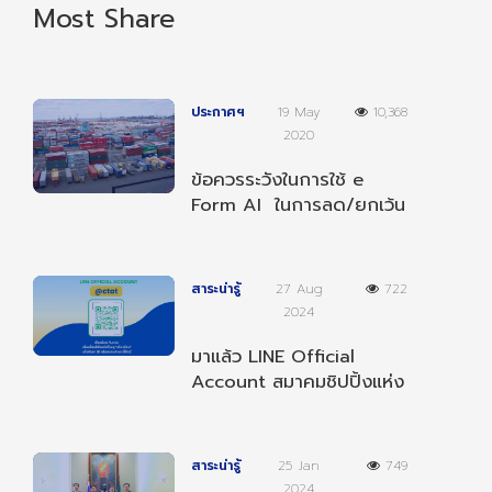
Most Share
ประกาศฯ
19 May
10,368
2020
ข้อควรระวังในการใช้ e
Form AI ในการลด/ยกเว้น
อากรตามความตกลงฯ
อาเซียน-อินเดีย
สาระน่ารู้
27 Aug
722
2024
มาแล้ว LINE Official
Account สมาคมชิปปิ้งแห่ง
ประเทศไทย เป็นเพื่อนกับเรา
เพื่อรับข่าวสารต่างๆ
สาระน่ารู้
25 Jan
749
2024