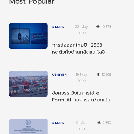
Most Popular
ข่าวสาร
22 May
10,473
2020
การส่งออกไทยปี 2563
หดตัวทั้งด้านผลิตและโลจิ
สติกส์
ประกาศฯ
19 May
10,368
2020
ข้อควรระวังในการใช้ e
Form AI ในการลด/ยกเว้น
อากรตามความตกลงฯ
อาเซียน-อินเดีย
ข่าวสาร
01 Oct
7,390
2024