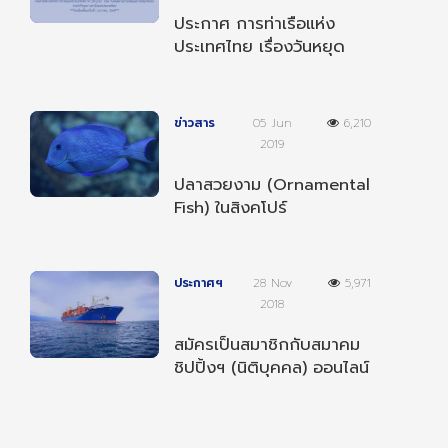
ประกาศ การท่าเรือแห่ง
ประเทศไทย เรื่องวันหยุด
ตามประเพณีและวันหยุด
ชดเชยประจำปี 2568
ข่าวสาร
05 Jun
6,210
2019
ปลาสวยงาม (Ornamental
Fish) ในสิงคโปร์
ประกาศฯ
28 Nov
5,971
2018
สมัครเป็นสมาชิกกับสมาคม
ชิปปิ้งฯ (นิติบุคคล) ออนไลน์
ได้แล้ววันนี้