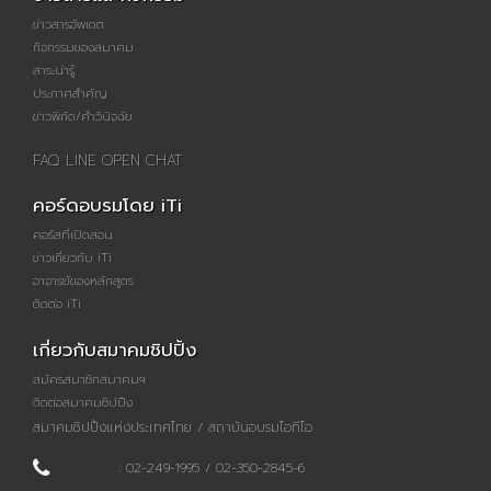
ข่าวสารอัพเดต
กิจกรรมของสมาคม
สาระน่ารู้
ประกาศสำคัญ
ข่าวพิกัด/คำวินิจฉัย
FAQ LINE OPEN CHAT
คอร์ดอบรมโดย iTi
คอร์สที่เปิดสอน
ข่าวเกี่ยวกับ iTi
อาจารย์ของหลักสูตร
ติดต่อ iTi
เกี่ยวกับสมาคมชิปปิ้ง
สมัครสมาชิกสมาคมฯ
ติดต่อสมาคมชิปปิ้ง
สมาคมชิปปิ้งแห่งประเทศไทย / สถาบันอบรมไอทีไอ
: 02-249-1995 / 02-350-2845-6