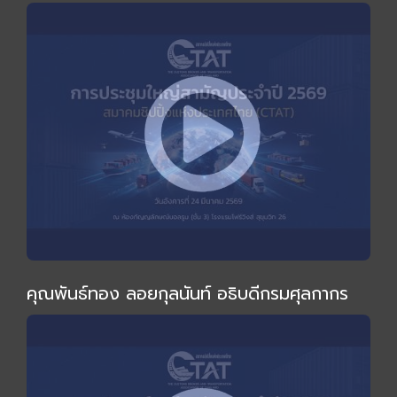
ไม่เหมือนเดิม" โดย อ.ทวีสุข ธรรมศักดิ์
คุณพันธ์ทอง ลอยกุลนันท์ อธิบดีกรมศุลกากร
ร่วมงานและกล่าวปาฐกถาพิเศษในการประชุมใหญ่
สามัญประจำปี 2569