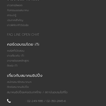
ข่าวสารอัพเดต
กิจกรรมของสมาคม
สาระน่ารู้
ประกาศสำคัญ
ข่าวพิกัด/คำวินิจฉัย
FAQ LINE OPEN CHAT
คอร์ดอบรมโดย iTi
คอร์สที่เปิดสอน
ข่าวเกี่ยวกับ iTi
อาจารย์ของหลักสูตร
ติดต่อ iTi
เกี่ยวกับสมาคมชิปปิ้ง
สมัครสมาชิกสมาคมฯ
ติดต่อสมาคมชิปปิ้ง
สมาคมชิปปิ้งแห่งประเทศไทย / สถาบันอบรมไอทีไอ
: 02-249-1995 / 02-350-2845-6