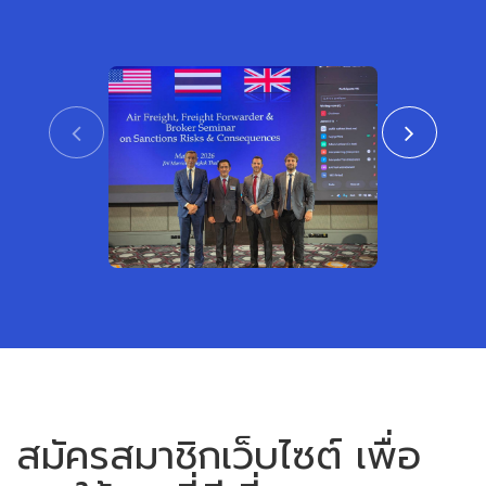
CTAT เข้าร่วมงานสัมมนา ร่วมกับสถาน
สมาคมชิปปิ้งแ
เอกอัครราชทูตสหรัฐอเมริกาและสหราช
เข้าร่วมพิธีเปิ
อาณาจักร ประจำประเทศไทย
หรือเขตการค้าเ
View
สมัครสมาชิกเว็บไซต์ เพื่อ