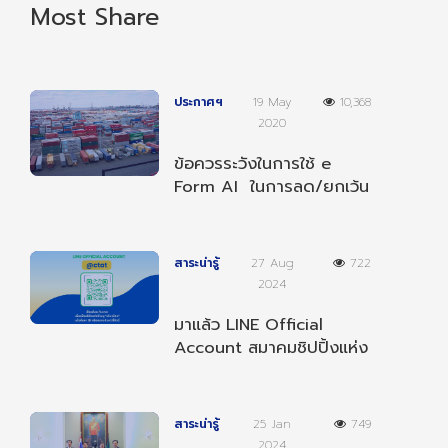
Most Share
ประกาศฯ
19 May
10,368
2020
ข้อควรระวังในการใช้ e
Form AI ในการลด/ยกเว้น
อากรตามความตกลงฯ
อาเซียน-อินเดีย
สาระน่ารู้
27 Aug
722
2024
มาแล้ว LINE Official
Account สมาคมชิปปิ้งแห่ง
ประเทศไทย เป็นเพื่อนกับเรา
เพื่อรับข่าวสารต่างๆ
สาระน่ารู้
25 Jan
749
2024