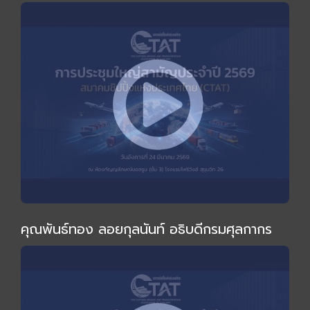
ไม่เหมือนเดิม" โดย อ.ทวีสุข ธรรมศักดิ์
คุณพันธ์ทอง ลอยกุลนันท์ อธิบดีกรมศุลกากร
ร่วมงานและกล่าวปาฐกถาพิเศษในการประชุมใหญ่
สามัญประจำปี 2569