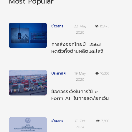
Most Popular
ข่าวสาร
22 May
10,473
2020
การส่งออกไทยปี 2563
หดตัวทั้งด้านผลิตและโลจิ
สติกส์
ประกาศฯ
19 May
10,368
2020
ข้อควรระวังในการใช้ e
Form AI ในการลด/ยกเว้น
อากรตามความตกลงฯ
อาเซียน-อินเดีย
ข่าวสาร
01 Oct
7,390
2024