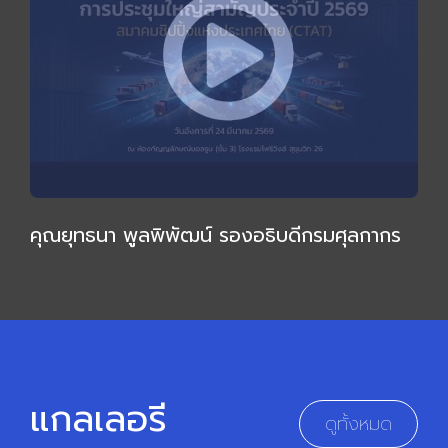
คุณยุทธนา พูลพิพัฒน์ รองอธิบดีกรมศุลกากร
ให้เกียรติบรรยายเชิงลึก กล่าวเปิดการประชุมใหญ่
สามัญ 2569
แกลเลอรี
ดูทั้งหมด