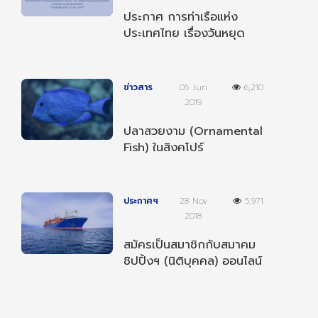
ประกาศ การท่าเรือแห่ง
ประเทศไทย เรื่องวันหยุด
ตามประเพณีและวันหยุด
ชดเชยประจำปี 2568
ข่าวสาร
05 Jun
6,210
2019
ปลาสวยงาม (Ornamental
Fish) ในสิงคโปร์
ประกาศฯ
28 Nov
5,971
2018
สมัครเป็นสมาชิกกับสมาคม
ชิปปิ้งฯ (นิติบุคคล) ออนไลน์
ได้แล้ววันนี้