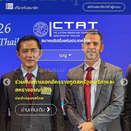
สมัครสมาชิก/เข้าสู่ระบบ
เกี่ยวกับสมาชิก
เมนู
CTAT เข้าร่วมงานสัมมนา
ร่วมกับสถานเอกอัครราชทูตสหรัฐอเมริกาและ
สหราชอาณาจักร
ประจำประเทศไทย
อ่านเพิ่มเติม