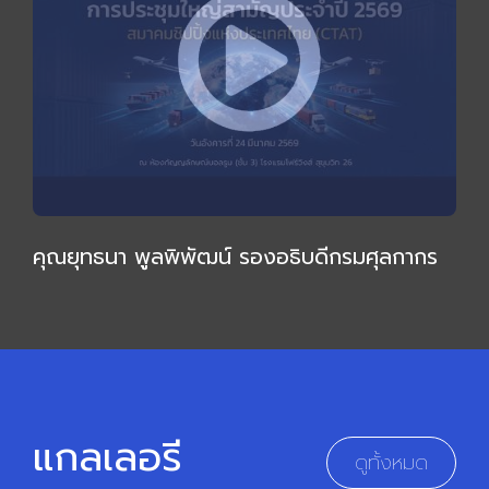
คุณยุทธนา พูลพิพัฒน์ รองอธิบดีกรมศุลกากร
ให้เกียรติบรรยายเชิงลึก กล่าวเปิดการประชุมใหญ่
สามัญ 2569
แกลเลอรี
ดูทั้งหมด