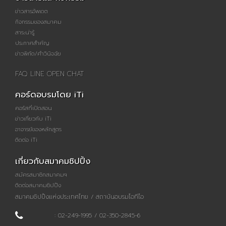
ข่าวสารอัพเดต
กิจกรรมของสมาคม
สาระน่ารู้
ประกาศสำคัญ
ข่าวพิกัด/คำวินิจฉัย
FAQ LINE OPEN CHAT
คอร์ดอบรมโดย iTi
คอร์สที่เปิดสอน
ข่าวเกี่ยวกับ iTi
อาจารย์ของหลักสูตร
ติดต่อ iTi
เกี่ยวกับสมาคมชิปปิ้ง
สมัครสมาชิกสมาคมฯ
ติดต่อสมาคมชิปปิ้ง
สมาคมชิปปิ้งแห่งประเทศไทย / สถาบันอบรมไอทีไอ
: 02-249-1995 / 02-350-2845-6