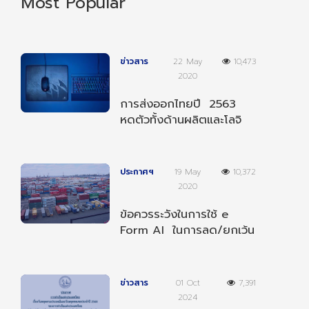
Most Popular
ข่าวสาร
22 May
10,473
2020
การส่งออกไทยปี 2563
หดตัวทั้งด้านผลิตและโลจิ
สติกส์
ประกาศฯ
19 May
10,372
2020
ข้อควรระวังในการใช้ e
Form AI ในการลด/ยกเว้น
อากรตามความตกลงฯ
อาเซียน-อินเดีย
ข่าวสาร
01 Oct
7,391
2024