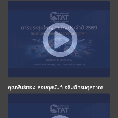
ไม่เหมือนเดิม" โดย อ.ทวีสุข ธรรมศักดิ์
คุณพันธ์ทอง ลอยกุลนันท์ อธิบดีกรมศุลกากร
ร่วมงานและกล่าวปาฐกถาพิเศษในการประชุมใหญ่
สามัญประจำปี 2569