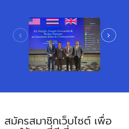
CTAT เข้าร่วมงานสัมมนา ร่วมกับสถาน
สมาคมชิปปิ้งแ
เอกอัครราชทูตสหรัฐอเมริกาและสหราช
เข้าร่วมพิธีเปิ
อาณาจักร ประจำประเทศไทย
หรือเขตการค้าเ
View
สมัครสมาชิกเว็บไซต์ เพื่อ