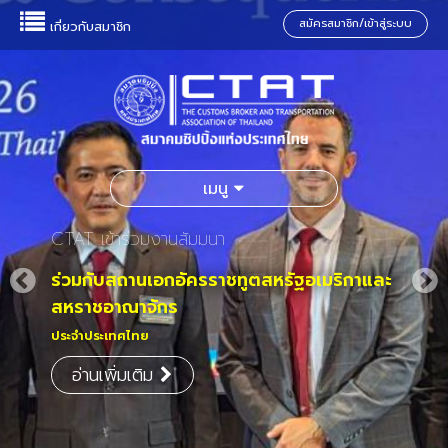
สมัครสมาชิก/เข้าสู่ระบบ
เกี่ยวกับสมาชิก
เมนู
CTAT เข้าร่วมงานสัมมนา
ร่วมกับสถานเอกอัครราชทูตสหรัฐอเมริกาและ
สหราชอาณาจักร
ประจำประเทศไทย
อ่านเพิ่มเติม