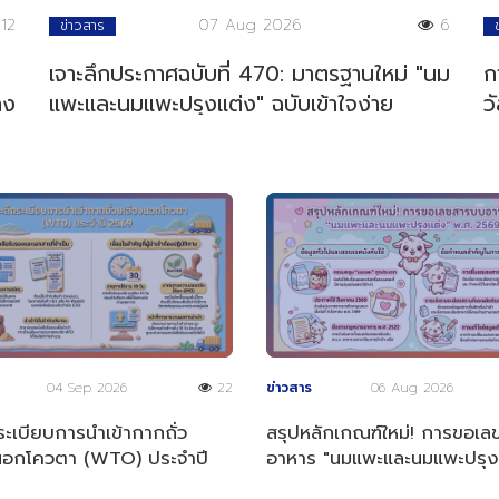
12
07 Aug 2026
6
ข่าวสาร
เจาะลึกประกาศฉบับที่ 470: มาตรฐานใหม่ "นม
ก
ลง
แพะและนมแพะปรุงแต่ง" ฉบับเข้าใจง่าย
ว
04 Sep 2026
22
ข่าวสาร
06 Aug 2026
ระเบียบการนำเข้ากากถั่ว
สรุปหลักเกณฑ์ใหม่! การขอเ
นอกโควตา (WTO) ประจำปี
อาหาร "นมแพะและนมแพะปรุง
พ.ศ. 2569