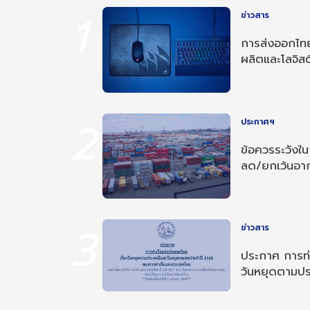
1
ข่าวสาร
การส่งออกไทย
ผลิตและโลจิสต
2
ประกาศฯ
ข้อควรระวังใ
ลด/ยกเว้นอ
อาเซียน-อินเด
3
ข่าวสาร
ประกาศ การท่า
วันหยุดตามป
ประจำปี 256