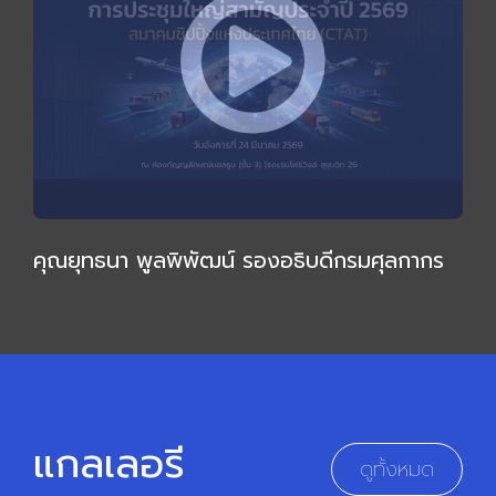
คุณยุทธนา พูลพิพัฒน์ รองอธิบดีกรมศุลกากร
ให้เกียรติบรรยายเชิงลึก กล่าวเปิดการประชุมใหญ่
สามัญ 2569
แกลเลอรี
ดูทั้งหมด