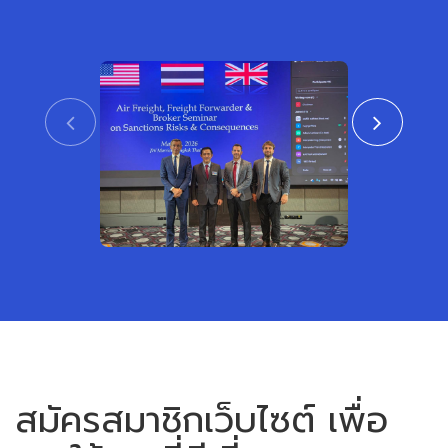
CTAT เข้าร่วมงานสัมมนา ร่วมกับสถาน
สมาคมชิปปิ้งแ
เอกอัครราชทูตสหรัฐอเมริกาและสหราช
เข้าร่วมพิธีเปิ
อาณาจักร ประจำประเทศไทย
หรือเขตการค้าเ
View
สมัครสมาชิกเว็บไซต์ เพื่อ