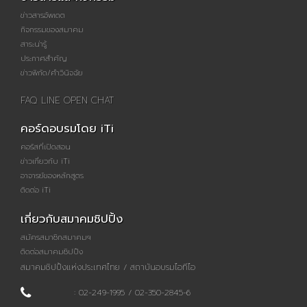
ข่าวสารอัพเดต
กิจกรรมของสมาคม
สาระน่ารู้
ประกาศสำคัญ
ข่าวพิกัด/คำวินิจฉัย
FAQ LINE OPEN CHAT
คอร์ดอบรมโดย iTi
คอร์สที่เปิดสอน
ข่าวเกี่ยวกับ iTi
อาจารย์ของหลักสูตร
ติดต่อ iTi
เกี่ยวกับสมาคมชิปปิ้ง
สมัครสมาชิกสมาคมฯ
ติดต่อสมาคมชิปปิ้ง
สมาคมชิปปิ้งแห่งประเทศไทย / สถาบันอบรมไอทีไอ
: 02-249-1995 / 02-350-2845-6