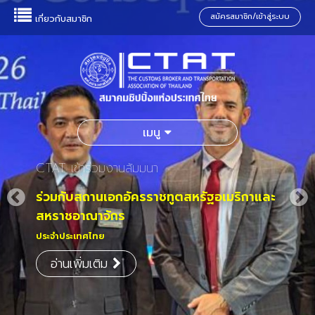
สมัครสมาชิก/เข้าสู่ระบบ
เกี่ยวกับสมาชิก
เมนู
CTAT เข้าร่วมงานสัมมนา
ร่วมกับสถานเอกอัครราชทูตสหรัฐอเมริกาและ
สหราชอาณาจักร
ประจำประเทศไทย
อ่านเพิ่มเติม