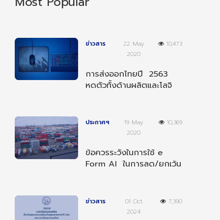
Most Popular
ข่าวสาร
22 May
10,473
2020
การส่งออกไทยปี 2563
หดตัวทั้งด้านผลิตและโลจิ
สติกส์
ประกาศฯ
19 May
10,369
2020
ข้อควรระวังในการใช้ e
Form AI ในการลด/ยกเว้น
อากรตามความตกลงฯ
อาเซียน-อินเดีย
ข่าวสาร
01 Oct
7,390
2024