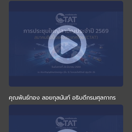
ไม่เหมือนเดิม" โดย อ.ทวีสุข ธรรมศักดิ์
คุณพันธ์ทอง ลอยกุลนันท์ อธิบดีกรมศุลกากร
ร่วมงานและกล่าวปาฐกถาพิเศษในการประชุมใหญ่
สามัญประจำปี 2569