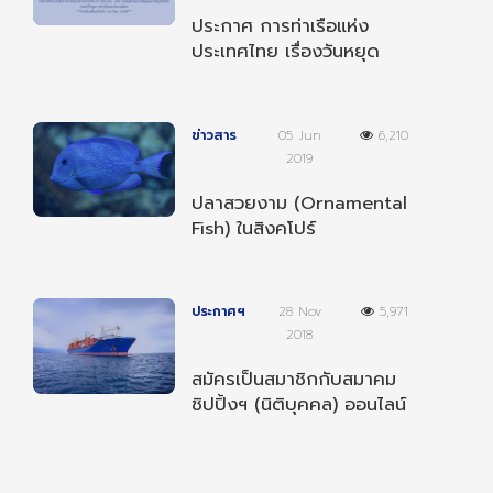
ประกาศ การท่าเรือแห่ง
ประเทศไทย เรื่องวันหยุด
ตามประเพณีและวันหยุด
ชดเชยประจำปี 2568
ข่าวสาร
05 Jun
6,210
2019
ปลาสวยงาม (Ornamental
Fish) ในสิงคโปร์
ประกาศฯ
28 Nov
5,971
2018
สมัครเป็นสมาชิกกับสมาคม
ชิปปิ้งฯ (นิติบุคคล) ออนไลน์
ได้แล้ววันนี้