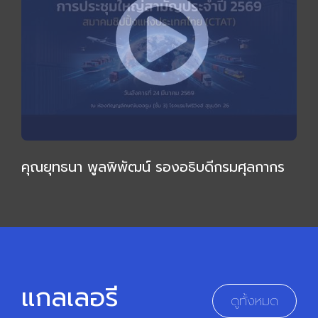
คุณยุทธนา พูลพิพัฒน์ รองอธิบดีกรมศุลกากร
ให้เกียรติบรรยายเชิงลึก กล่าวเปิดการประชุมใหญ่
สามัญ 2569
แกลเลอรี
ดูทั้งหมด