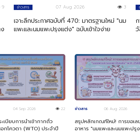
9
07 Aug 2026
3
ข่าวสาร
เจาะลึกประกาศฉบับที่ 470: มาตรฐานใหม่ "นม
ก
ลง
แพะและนมแพะปรุงแต่ง" ฉบับเข้าใจง่าย
ว
04 Sep 2026
22
ข่าวสาร
06 Aug 2026
ระเบียบการนำเข้ากากถั่ว
สรุปหลักเกณฑ์ใหม่! การขอเ
นอกโควตา (WTO) ประจำปี
อาหาร "นมแพะและนมแพะปรุง
พ.ศ. 2569