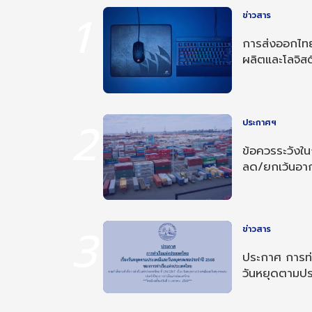
1
ข่าวสาร
การส่งออกไทย
ผลิตและโลจิสต
2
ประกาศฯ
ข้อควรระวังใ
ลด/ยกเว้นอ
อาเซียน-อินเด
3
ข่าวสาร
ประกาศ การท่า
วันหยุดตามป
ประจำปี 256