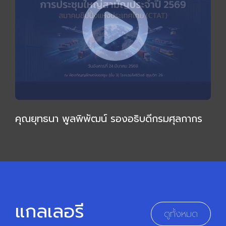
คุณยุทธนา พูลพิพัฒน์ รองอธิบดีกรมศุลกากร
ให้เกียรติบรรยายเชิงลึก กล่าวเปิดการประชุมใหญ่
สามัญ 2569
แกลเลอรี
ดูทั้งหมด