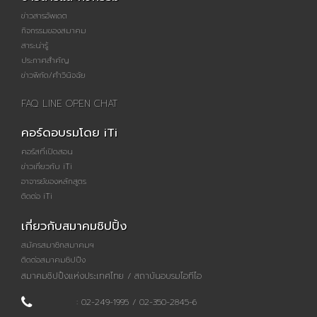
ข่าวสารอัพเดต
กิจกรรมของสมาคม
สาระน่ารู้
ประกาศสำคัญ
ข่าวพิกัด/คำวินิจฉัย
FAQ LINE OPEN CHAT
คอร์ดอบรมโดย iTi
คอร์สที่เปิดสอน
ข่าวเกี่ยวกับ iTi
อาจารย์ของหลักสูตร
ติดต่อ iTi
เกี่ยวกับสมาคมชิปปิ้ง
สมัครสมาชิกสมาคมฯ
ติดต่อสมาคมชิปปิ้ง
สมาคมชิปปิ้งแห่งประเทศไทย / สถาบันอบรมไอทีไอ
: 02-249-1995 / 02-350-2845-6