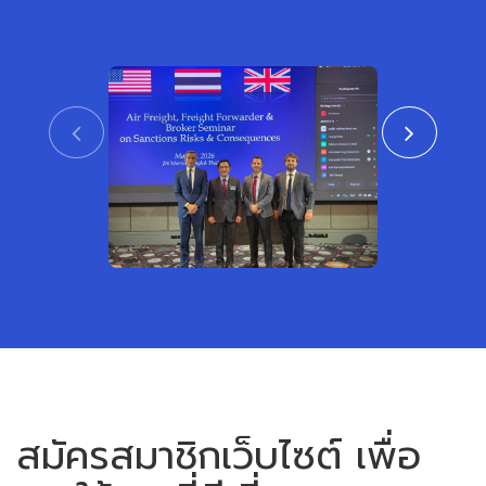
CTAT เข้าร่วมงานสัมมนา ร่วมกับสถาน
สมาคมชิปปิ้งแ
เอกอัครราชทูตสหรัฐอเมริกาและสหราช
เข้าร่วมพิธีเปิ
อาณาจักร ประจำประเทศไทย
หรือเขตการค้าเ
View
สมัครสมาชิกเว็บไซต์ เพื่อ