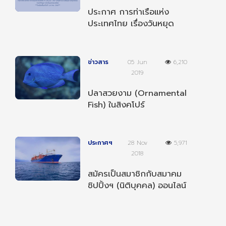
ประกาศ การท่าเรือแห่ง
ประเทศไทย เรื่องวันหยุด
ตามประเพณีและวันหยุด
ชดเชยประจำปี 2568
ข่าวสาร
05 Jun
6,210
2019
ปลาสวยงาม (Ornamental
Fish) ในสิงคโปร์
ประกาศฯ
28 Nov
5,971
2018
สมัครเป็นสมาชิกกับสมาคม
ชิปปิ้งฯ (นิติบุคคล) ออนไลน์
ได้แล้ววันนี้