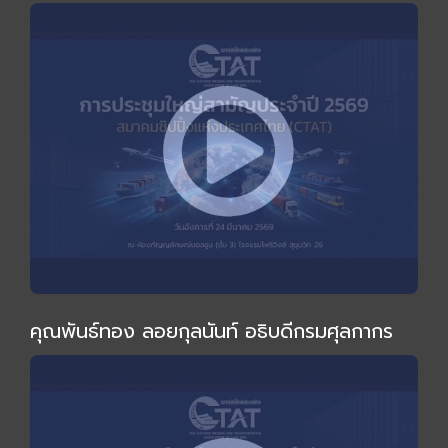
ไม่เหมือนเดิม" โดย อ.ทวีสุข ธรรมศักดิ์
คุณพันธ์ทอง ลอยกุลนันท์ อธิบดีกรมศุลกากร
ร่วมงานและกล่าวปาฐกถาพิเศษในการประชุมใหญ่
สามัญประจำปี 2569