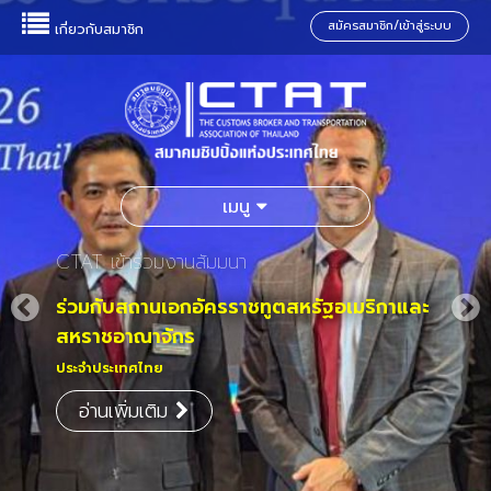
สมัครสมาชิก/เข้าสู่ระบบ
เกี่ยวกับสมาชิก
เมนู
CTAT เข้าร่วมงานสัมมนา
ร่วมกับสถานเอกอัครราชทูตสหรัฐอเมริกาและ
สหราชอาณาจักร
ประจำประเทศไทย
อ่านเพิ่มเติม