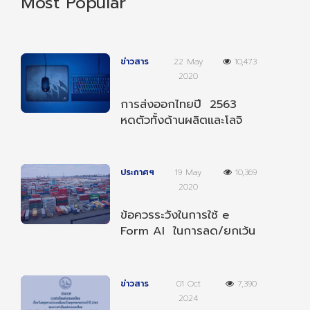
Most Popular
ข่าวสาร
22 May
10,473
2020
การส่งออกไทยปี 2563
หดตัวทั้งด้านผลิตและโลจิ
สติกส์
ประกาศฯ
19 May
10,369
2020
ข้อควรระวังในการใช้ e
Form AI ในการลด/ยกเว้น
อากรตามความตกลงฯ
อาเซียน-อินเดีย
ข่าวสาร
01 Oct
7,390
2024