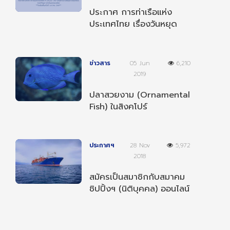
ประกาศ การท่าเรือแห่ง
ประเทศไทย เรื่องวันหยุด
ตามประเพณีและวันหยุด
ชดเชยประจำปี 2568
ข่าวสาร
05 Jun
6,210
2019
ปลาสวยงาม (Ornamental
Fish) ในสิงคโปร์
ประกาศฯ
28 Nov
5,972
2018
สมัครเป็นสมาชิกกับสมาคม
ชิปปิ้งฯ (นิติบุคคล) ออนไลน์
ได้แล้ววันนี้