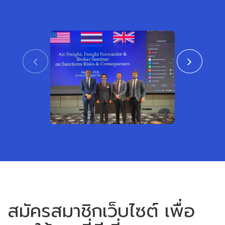
CTAT เข้าร่วมงานสัมมนา ร่วมกับสถาน
สมาคมชิปปิ้งแ
เอกอัครราชทูตสหรัฐอเมริกาและสหราช
เข้าร่วมพิธีเปิ
อาณาจักร ประจำประเทศไทย
หรือเขตการค้าเ
View
สมัครสมาชิกเว็บไซต์ เพื่อ