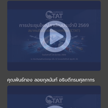
ไม่เหมือนเดิม" โดย อ.ทวีสุข ธรรมศักดิ์
คุณพันธ์ทอง ลอยกุลนันท์ อธิบดีกรมศุลกากร
ร่วมงานและกล่าวปาฐกถาพิเศษในการประชุมใหญ่
สามัญประจำปี 2569