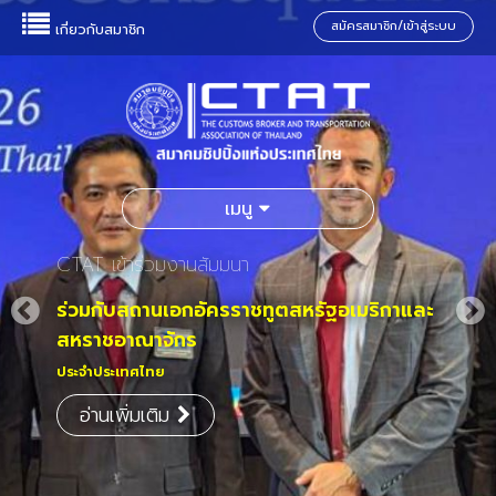
สมัครสมาชิก/เข้าสู่ระบบ
เกี่ยวกับสมาชิก
เมนู
CTAT เข้าร่วมงานสัมมนา
ร่วมกับสถานเอกอัครราชทูตสหรัฐอเมริกาและ
สหราชอาณาจักร
ประจำประเทศไทย
อ่านเพิ่มเติม