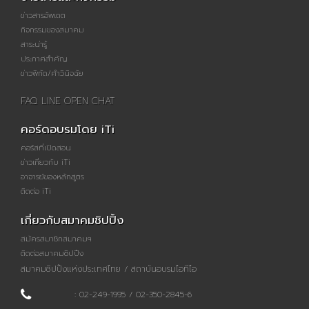
ข่าวสารอัพเดต
กิจกรรมของสมาคม
สาระน่ารู้
ประกาศสำคัญ
ข่าวพิกัด/คำวินิจฉัย
FAQ LINE OPEN CHAT
คอร์ดอบรมโดย iTi
คอร์สที่เปิดสอน
ข่าวเกี่ยวกับ iTi
อาจารย์ของหลักสูตร
ติดต่อ iTi
เกี่ยวกับสมาคมชิปปิ้ง
สมัครสมาชิกสมาคมฯ
ติดต่อสมาคมชิปปิ้ง
สมาคมชิปปิ้งแห่งประเทศไทย / สถาบันอบรมไอทีไอ
: 02-249-1995 / 02-350-2845-6