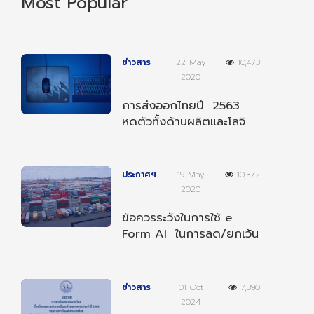
Most Popular
ข่าวสาร
22 May
10,473
2020
การส่งออกไทยปี 2563
หดตัวทั้งด้านผลิตและโลจิ
สติกส์
ประกาศฯ
19 May
10,372
2020
ข้อควรระวังในการใช้ e
Form AI ในการลด/ยกเว้น
อากรตามความตกลงฯ
อาเซียน-อินเดีย
ข่าวสาร
01 Oct
7,390
2024