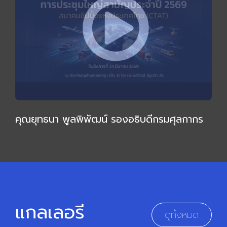
คุณยุทธนา พูลพิพัฒน์ รองอธิบดีกรมศุลกากร
ให้เกียรติบรรยายเชิงลึก กล่าวเปิดการประชุมใหญ่
สามัญ 2569
แกลเลอรี
ดูทั้งหมด